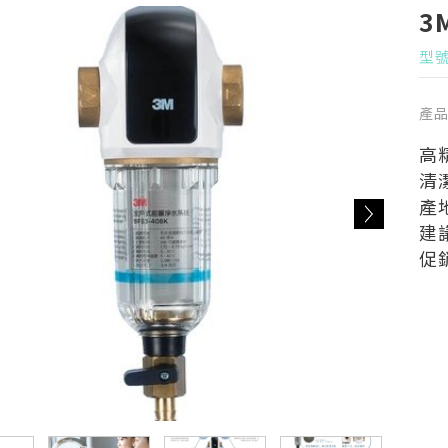
3
型號
產
高
清
產
建議
促銷