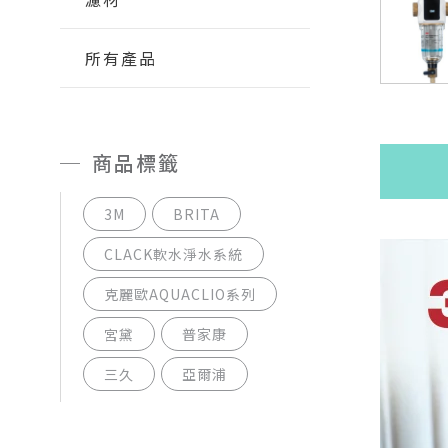
所有產品
商品標籤
3M
BRITA
CLACK軟水淨水系統
克麗歐AQUACLIO系列
宮黛
普家康
三久
亞爾浦