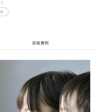
籤：
3M
安裝實例