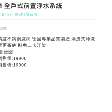
M 全戶式前置淨水系統
 BFS3-40BK(曜石黑)
品說明
精度不銹鋼濾網 德國專業品質製造 渦流式沖洗
潔更徹底 避免二次汙染
地:德國
售價:19900
售價:16900