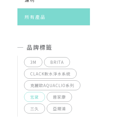
所有產品
品牌標籤
3M
BRITA
CLACK軟水淨水系統
克麗歐AQUACLIO系列
宮黛
普家康
三久
亞爾浦