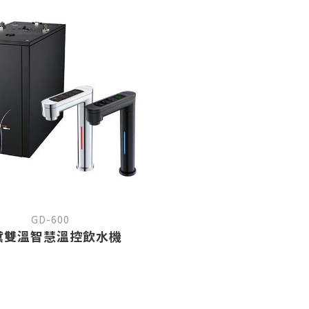
GD-600
黛雙溫智慧溫控飲水機