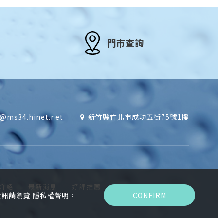
門市查詢
s@ms34.hinet.net
新竹縣竹北市成功五街75號1樓
介紹
最新消息
好評推薦
常見問題
聯絡我們
資訊請瀏覽
隱私權聲明
。
CONFIRM