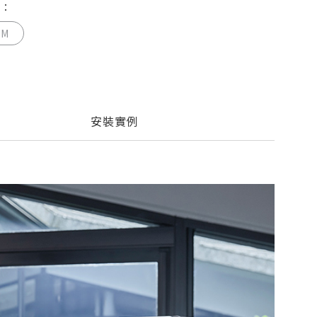
籤：
3M
安裝實例