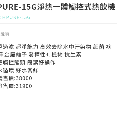
PURE-15G淨熱一體觸控式熱飲機
 HPURE-15G
品說明
重過濾 超淨能力 高效去除水中汙染物 細菌 病
 重金屬離子 發揮性有機物 抗生素
慧觸控龍頭 簡潔好操作
水循環 好水常鮮
售價:38000
售價:31900