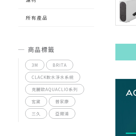
所有產品
商品標籤
3M
BRITA
CLACK軟水淨水系統
克麗歐AQUACLIO系列
宮黛
普家康
三久
亞爾浦