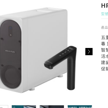
H
型號
產
五
毒
智
活
建議
促銷